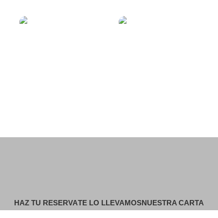
CARTA
CÓMO LLEGAR
HAZ TU RESERVA
TE LO LLEVAMOS
NUESTRA CARTA